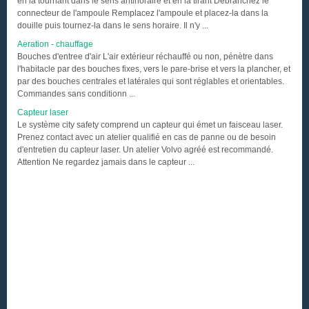
en la tournant dans le sens antihoraire et en la tirant Dèbranchez le
connecteur de l'ampoule Remplacez l'ampoule et placez-la dans la
douille puis tournez-la dans le sens horaire. Il n'y ...
Aeration - chauffage
Bouches d'entree d'air L'air extérieur réchauffé ou non, pénètre dans
l'habitacle par des bouches fixes, vers le pare-brise et vers la plancher, et
par des bouches centrales et latérales qui sont réglables et orientables.
Commandes sans conditionn ...
Capteur laser
Le système city safety comprend un capteur qui émet un faisceau laser.
Prenez contact avec un atelier qualifié en cas de panne ou de besoin
d'entretien du capteur laser. Un atelier Volvo agréé est recommandé.
Attention Ne regardez jamais dans le capteur ...