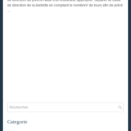
de direction du pivot à l'aide d'un extracteur approprié. Séparer la rotule
de direction de la biellette en comptant le nombreV de tours afin de préré
...
Categorie