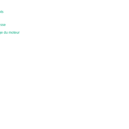
nts
esse
ge du moteur