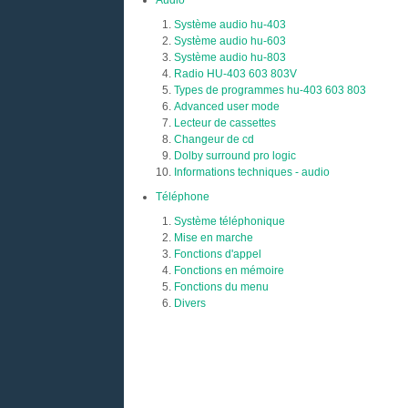
Audio
Système audio hu-403
Système audio hu-603
Système audio hu-803
Radio HU-403 603 803V
Types de programmes hu-403 603 803
Advanced user mode
Lecteur de cassettes
Changeur de cd
Dolby surround pro logic
Informations techniques - audio
Téléphone
Système téléphonique
Mise en marche
Fonctions d'appel
Fonctions en mémoire
Fonctions du menu
Divers