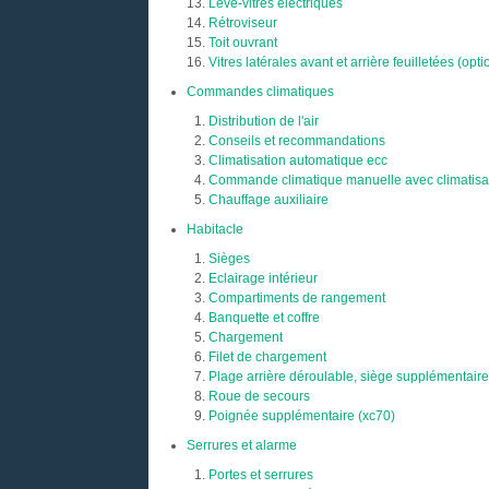
Lève-vitres électriques
Rétroviseur
Toit ouvrant
Vitres latérales avant et arrière feuilletées (opti
Commandes climatiques
Distribution de l'air
Conseils et recommandations
Climatisation automatique ecc
Commande climatique manuelle avec climatisat
Chauffage auxiliaire
Habitacle
Sièges
Eclairage intérieur
Compartiments de rangement
Banquette et coffre
Chargement
Filet de chargement
Plage arrière déroulable, siège supplémentaire 
Roue de secours
Poignée supplémentaire (xc70)
Serrures et alarme
Portes et serrures