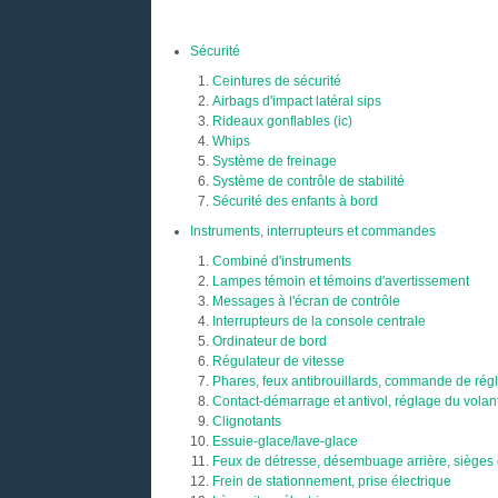
Sécurité
Ceintures de sécurité
Airbags d'impact latéral sips
Rideaux gonflables (ic)
Whips
Système de freinage
Système de contrôle de stabilité
Sécurité des enfants à bord
Instruments, interrupteurs et commandes
Combiné d'instruments
Lampes témoin et témoins d'avertissement
Messages à l'écran de contrôle
Interrupteurs de la console centrale
Ordinateur de bord
Régulateur de vitesse
Phares, feux antibrouillards, commande de régl
Contact-démarrage et antivol, réglage du volan
Clignotants
Essuie-glace/lave-glace
Feux de détresse, désembuage arrière, sièges 
Frein de stationnement, prise électrique