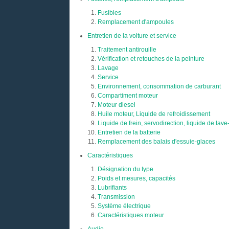
Fusibles
Remplacement d'ampoules
Entretien de la voiture et service
Traitement antirouille
Vérification et retouches de la peinture
Lavage
Service
Environnement, consommation de carburant
Compartiment moteur
Moteur diesel
Huile moteur, Liquide de refroidissement
Liquide de frein, servodirection, liquide de lave
Entretien de la batterie
Remplacement des balais d'essuie-glaces
Caractéristiques
Désignation du type
Poids et mesures, capacités
Lubrifiants
Transmission
Système électrique
Caractéristiques moteur