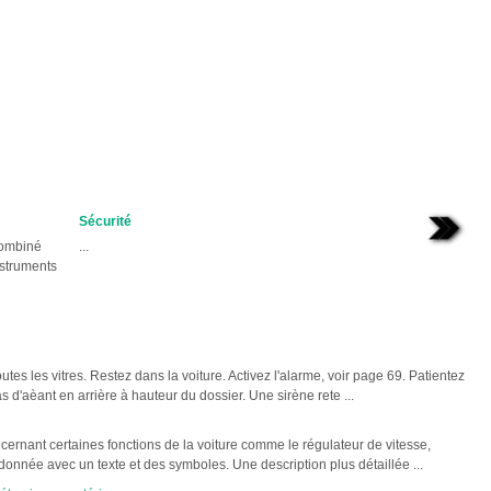
Sécurité
combiné
...
nstruments
es les vitres. Restez dans la voiture. Activez l'alarme, voir page 69. Patientez
d'aèant en arrière à hauteur du dossier. Une sirène rete ...
cernant certaines fonctions de la voiture comme le régulateur de vitesse,
 donnée avec un texte et des symboles. Une description plus détaillée ...