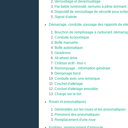
Verrouillage et déverrouillage
Par faible luminosité, serrures à pêne dormant
Dispositif de verrouillage de sécurité pour enfa
Signal d'alerte
Démarrage, conduite, passage des rapports de vit
Bouchon de remplissage à carburant, démarra
Conduite économique
Boîte manuelle
Boîte automatique
Geartronic
All wheel drive
Châssis actif - four-c
Remorquage - information générale
Démarrage forcé
Conduite avec une remorque
Crochet d'attelage
Crochet d'attelage amovible
Charge sur le toit
Roues et pneumatiques
Généralités sur les roues et les pneumatiques
Pressions des pneumatiques
Remplacement d'une roue
Fusibles, remplacement d'ampoule