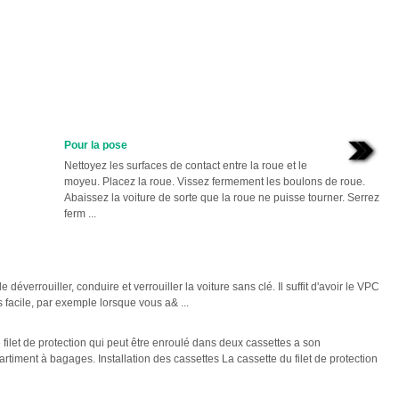
Pour la pose
Nettoyez les surfaces de contact entre la roue et le
moyeu. Placez la roue. Vissez fermement les boulons de roue.
Abaissez la voiture de sorte que la roue ne puisse tourner. Serrez
ferm ...
verrouiller, conduire et verrouiller la voiture sans clé. Il suffit d'avoir le VPC
 facile, par exemple lorsque vous a& ...
 filet de protection qui peut être enroulé dans deux cassettes a son
ment à bagages. Installation des cassettes La cassette du filet de protection