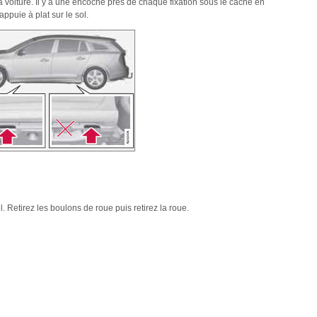
a voiture. Il y a une encoche près de chaque fixation sous le cache en
ppuie à plat sur le sol.
l. Retirez les boulons de roue puis retirez la roue.