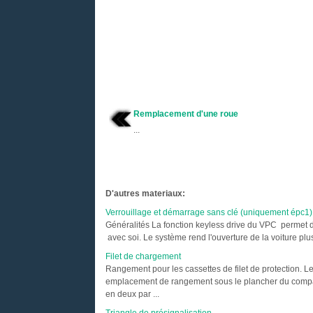
Remplacement d'une roue
...
D'autres materiaux:
V
errouillage et démarrage sans clé (uniquement épc1)
Généralités La fonction keyless drive du VPC permet de dé
avec soi. Le système rend l'ouverture de la voiture plus
Filet de chargement
Rangement pour les cassettes de filet de protection. Le
emplacement de rangement sous le plancher du comparti
en deux par ...