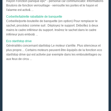
Hayon Fonction panique épc* - personal car communicator. Informations
Boutons de fonction verrouillage - verrouille les portes et le hayon et
l'alarme est activ& ...
Corbeille/tablette rabattable de banquette
Corbeille/porte-bouteille de banquette (en option) Pour remplacer le
sachet, procédez comme suit : Déployez le support. Déboîtez à deux
mains le cadre inférieur du support. Insérez le sachet dans le cadre
inférieur puis embo&i ...
Eco start/stop drive
Généralités concernant start/stop Le moteur s'arrête. Plus silencieux et
plus propre.... Certains moteurs peuvent être équipés de la fonction eco
start/stop drive qui est activée par exemple dans les embouteillages ou
aux feux de circu ...