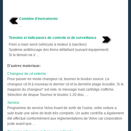
Combine d'instruments
...
Temoins et indicateurs de controle et de surveillance
Frein a main serré (véhicule à moteur à injection)
Système antiblocage des freins défaillant (suivant équipement)
Si le témoin ne s' ...
D'autres materiaux:
Changeur de cd externe
Pour passer en mode changeur cd, tournez le bouton source. Le
changeur cd lit à nouveau le dernier cd et la dernière plage écoutée. Si le
magasin du changeur* est vide, le message load cartridge s'affiche.
Sélection de disque Tournez le bouton 1-20 disc. ...
Service
Programme de service Volvo Avant de sortir de l'usine, votre voiture a
subi toute une série de tests très complets. Un autre contrôle a également
été effectué conformément aux réglementations de Volvo car corporation
juste avant que ...