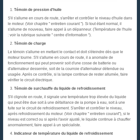
Témoin de pression d'huile
S'il s'allume en cours de route, s'arrêter et contrôler le niveau d'huile dans
le moteur. (Voir chapitre " entretien courant "). Si tout étant normal, il
s'allume de nouveau, faire appel à un dépanneur. (Température de l'huile
: voir la rubrique suivante " centre d'information ").
Témoin de charge
Le témoin s'allume en mettant le contact et doit s'éteindre dès que le
moteur tourne. S'il s'allume en cours de route, il a anomalie de
fonctionnement qui peut provenir soit d'une cosse de batterie ou
d'alternateur desserrée, soit de la courroie d'alternateur détendue ou
usagée. Après ce contrôle, si la lampe continue de rester allumée, faire
vérifier le circuit électrique.
Témoin de surchauffe du liquide de refroidissement
S'il clignote en route, il signale une température trop élevée du liquide
qui peut être due soit à une défaillance de ia pompe à eau, soit à une
fuite sur le circuit de refroidissement. S'arrêter et contrôler le niveau,
après refroidissement du moteur. (Voir chapitre " entretien courant"), si le
niveau est correct ou si après l'avoir ajusté, le liquide continue à chauffer
anormalement, faire appel à un spécialiste.
Indicateur de température du liquide de refroidissement