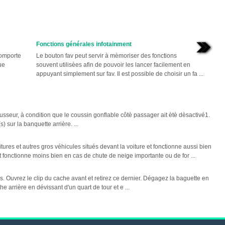
Fonctions générales infotainment
comporte
Le bouton fav peut servir à mèmoriser des fonctions
ue
souvent utilisèes afin de pouvoir les lancer facilement en
appuyant simplement sur fav. Il est possible de choisir un fa ...
ausseur, à condition que le coussin gonflable côtè passager ait ètè dèsactivé1.
 sur la banquette arrière. ...
itures et autres gros véhicules situés devant la voiture et fonctionne aussi bien
et fonctionne moins bien en cas de chute de neige importante ou de for ...
. Ouvrez le clip du cache avant et retirez ce dernier. Dégagez la baguette en
e arrière en dévissant d'un quart de tour et e ...