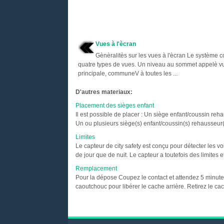
Vues à l'ècran
Gènèralitès sur les vues à l'ècran Le système 
quatre types de vues. Un niveau au sommet appelè v
principale, communeV à toutes les ...
D'autres materiaux:
Placement des sièges enfant
Il est possible de placer : Un siège enfant/coussin reh
Un ou plusieurs siège(s) enfant/coussin(s) rehausseur(s)
Limites
Le capteur de city safety est conçu pour détecter les vo
de jour que de nuit. Le capteur a toutefois des limites 
Remplacement
Pour la dépose Coupez le contact et attendez 5 minutes
caoutchouc pour libérer le cache arrière. Retirez le cach