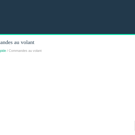
andes au volant
pide
/ Commandes au volant