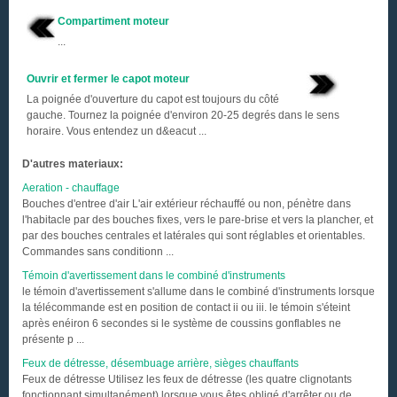
Compartiment moteur
...
Ouvrir et fermer le capot moteur
La poignée d'ouverture du capot est toujours du côté
gauche. Tournez la poignée d'environ 20-25 degrés dans le sens
horaire. Vous entendez un d&eacut ...
D'autres materiaux:
Aeration - chauffage
Bouches d'entree d'air L'air extérieur réchauffé ou non, pénètre dans
l'habitacle par des bouches fixes, vers le pare-brise et vers la plancher, et
par des bouches centrales et latérales qui sont réglables et orientables.
Commandes sans conditionn ...
Témoin d'avertissement dans le combiné d'instruments
le témoin d'avertissement s'allume dans le combiné d'instruments lorsque
la télécommande est en position de contact ii ou iii. le témoin s'éteint
après enéiron 6 secondes si le système de coussins gonflables ne
présente p ...
Feux de détresse, désembuage arrière, sièges chauffants
Feux de détresse Utilisez les feux de détresse (les quatre clignotants
fonctionnant simultanément) lorsque vous êtes obligé d'arrêter ou de