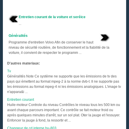
Entretien courant de la voiture et seréice
...
Généralités
Programme d'entretien Volvo Afin de conserver le haut
niveau de sécurité routière, de fonctionnement et la fiabilité de la
voiture, il convient de respecter le programm ...
D'autres materiaux:
Tv
Généralités Note Ce système ne supporte que les émissions de tv des
pays qui émettent au format mpeg-2 à la norme dvb-t. Il ne supporte pas
les émissions au format mpeg-4 ni les émissions analogiques. L'image tv
n'appara&i ...
Entretien courant
Huile-moteur Controle du niveau Contrôles le niveau tous les 500 km ou
avant chaque parcours important. Ce contrôle se fait moteur froid ou
après quelques minutes d'arrêt, sur un sol plat. Oter la jauge et l'essuyer.
Enfoncer la jauge à fond, la ressortir et ...
Changeur de cd interne hu-803