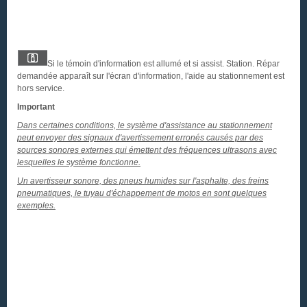
Si le témoin d'information est allumé et si assist. Station. Répar
demandée apparaît sur l'écran d'information, l'aide au stationnement est
hors service.
Important
Dans certaines conditions, le système d'assistance au stationnement
peut envoyer des signaux d'avertissement erronés causés par des
sources sonores externes qui émettent des fréquences ultrasons avec
lesquelles le système fonctionne.
Un avertisseur sonore, des pneus humides sur l'asphalte, des freins
pneumatiques, le tuyau d'échappement de motos en sont quelques
exemples.