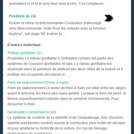
journaliers t1 et t2 et pour leur mise à zéro. Ces compteurs ...
Positions de clé
Insérer et retirer la télécommande Contacteur d'allumage
avec télécommande. Note Pour les voitures avec la fonction
keyless*, voir page 58. Insérer la ...
D'autres materiaux:
Rideau gonflable (IC)
Propriétés Le rideau gonflable ic (inflatable curtain) fait partie des
systèmes de coussins gonflables et sips. Le rideau gonflable est
dissimulé dans la garniture de plafond des deux côtés de la voiture et il
protège les occupants des places e ...
Frein de stationnement (Frein à main)
Frein de stationnement Le levier de frein à main est situé entre les sièges
avant. Il actionne les freins des roues arrière. Lorsque le frein est serré, le
témoin d'avertissement s'allume dans le combiné d'instruments. Pour
desserrer le frein ...
Généralités concernant le dstc
Le système de contrôle de la stabilité et de l'antipatinage, dstc (dynamic
stability and traction control) assiste le conducteur pour éviter de déraper
et pour améliorer la motricité de la voiture. En cas de freinage,
l'intervention du syst&egrav ...