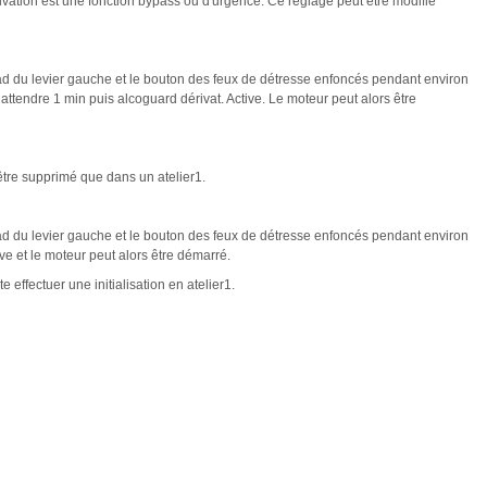
a dérivation est une fonction bypass ou d'urgence. Ce réglage peut être modifié
d du levier gauche et le bouton des feux de détresse enfoncés pendant environ
attendre 1 min puis alcoguard dérivat. Active. Le moteur peut alors être
tre supprimé que dans un atelier1.
d du levier gauche et le bouton des feux de détresse enfoncés pendant environ
ve et le moteur peut alors être démarré.
te effectuer une initialisation en atelier1.