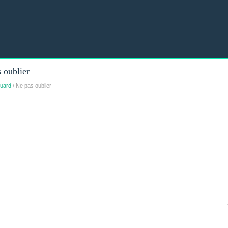
 oublier
uard
/ Ne pas oublier