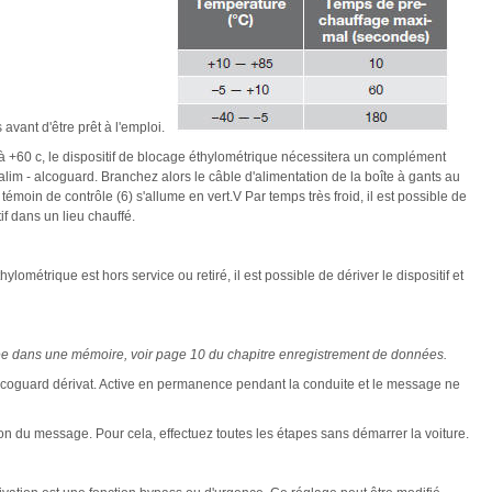
 avant d'être prêt à l'emploi.
à +60 c, le dispositif de blocage éthylométrique nécessitera un complément
 alim - alcoguard. Branchez alors le câble d'alimentation de la boîte à gants au
témoin de contrôle (6) s'allume en vert.V Par temps très froid, il est possible de
if dans un lieu chauffé.
ylométrique est hors service ou retiré, il est possible de dériver le dispositif et
trée dans une mémoire, voir page 10 du chapitre enregistrement de données.
 alcoguard dérivat. Active en permanence pendant la conduite et le message ne
on du message. Pour cela, effectuez toutes les étapes sans démarrer la voiture.