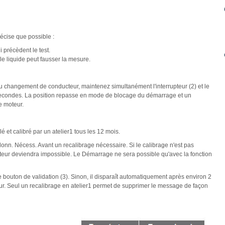
écise que possible :
 précèdent le test.
 le liquide peut fausser la mesure.
 du changement de conducteur, maintenez simultanément l'interrupteur (2) et le
secondes. La position repasse en mode de blocage du démarrage et un
e moteur.
é et calibré par un atelier1 tous les 12 mois.
onn. Nécess. Avant un recalibrage nécessaire. Si le calibrage n'est pas
teur deviendra impossible. Le Démarrage ne sera possible qu'avec la fonction
bouton de validation (3). Sinon, il disparaît automatiquement après environ 2
. Seul un recalibrage en atelier1 permet de supprimer le message de façon