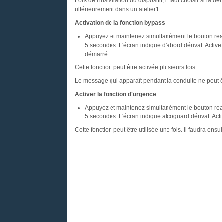
Lors de l'installation du dispositif, il faut choisir si l
ultérieurement dans un atelier1.
Activation de la fonction bypass
Appuyez et maintenez simultanément le bouton rea
5 secondes. L'écran indique d'abord dérivat. Active 
démarré.
Cette fonction peut être activée plusieurs fois.
Le message qui apparaît pendant la conduite ne peut ê
Activer la fonction d'urgence
Appuyez et maintenez simultanément le bouton rea
5 secondes. L'écran indique alcoguard dérivat. Acti
Cette fonction peut être utilisée une fois. Il faudra ensui