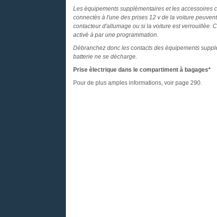
Les èquipements supplèmentaires et les accessoires c
connectès à l'une des prises 12 v de la voiture peuvent
contacteur d'allumage ou si la voiture est verrouillèe.
activè à par une programmation.
Dèbranchez donc les contacts des èquipements supplèmen
batterie ne se dècharge.
Prise èlectrique dans le compartiment à bagages*
Pour de plus amples informations, voir page 290.