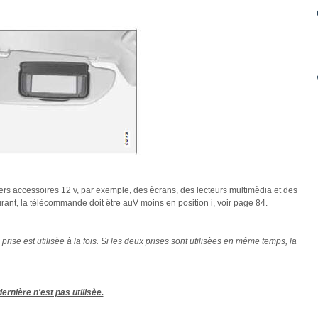
ivers accessoires 12 v, par exemple, des ècrans, des lecteurs multimèdia et des
rant, la tèlècommande doit être auV moins en position i, voir page 84.
rise est utilisèe à la fois. Si les deux prises sont utilisèes en même temps, la
ernière n'est pas utilisèe.