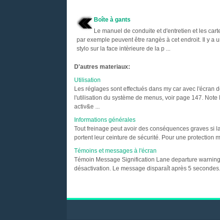
Boîte à gants
Le manuel de conduite et d'entretien et les cart
par exemple peuvent être rangès à cet endroit. Il y a u
stylo sur la face intèrieure de la p ...
D'autres materiaux:
Utilisation
Les réglages sont effectués dans my car avec l'écran d
l'utilisation du système de menus, voir page 147. Note 
activ&e ...
Informations générales
Tout freinage peut avoir des conséquences graves si la
portent leur ceinture de sécurité. Pour une protection ma
Témoins et messages à l'écran
Témoin Message Signification Lane departure warning on/
désactivation. Le message disparaît après 5 secondes.