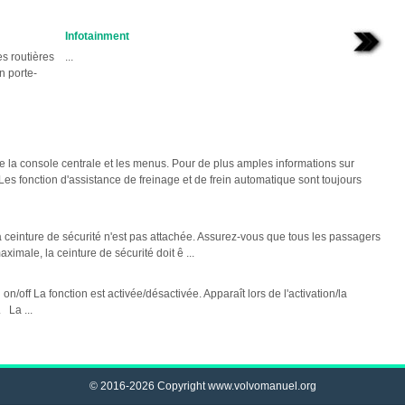
Infotainment
es routières
...
n porte-
e la console centrale et les menus. Pour de plus amples informations sur
Les fonction d'assistance de freinage et de frein automatique sont toujours
 ceinture de sécurité n'est pas attachée. Assurez-vous que tous les passagers
ximale, la ceinture de sécurité doit ê ...
off La fonction est activée/désactivée. Apparaît lors de l'activation/la
 La ...
© 2016-2026 Copyright www.volvomanuel.org