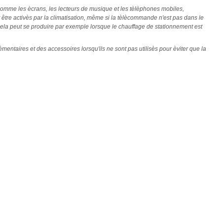
omme les ècrans, les lecteurs de musique et les tèlèphones mobiles,
 être activès par la climatisation, même si la tèlècommande n'est pas dans le
 Cela peut se produire par exemple lorsque le chauffage de stationnement est
taires et des accessoires lorsqu'ils ne sont pas utilisès pour èviter que la