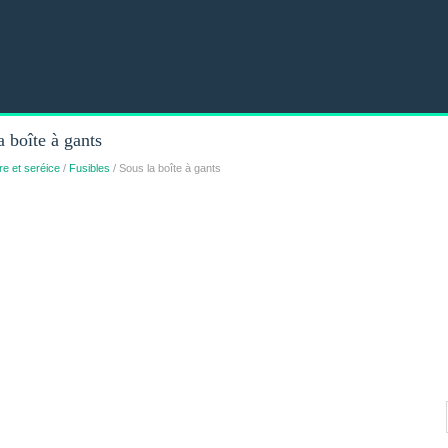
 boîte à gants
re et seréice
/
Fusibles
/ Sous la boîte à gants