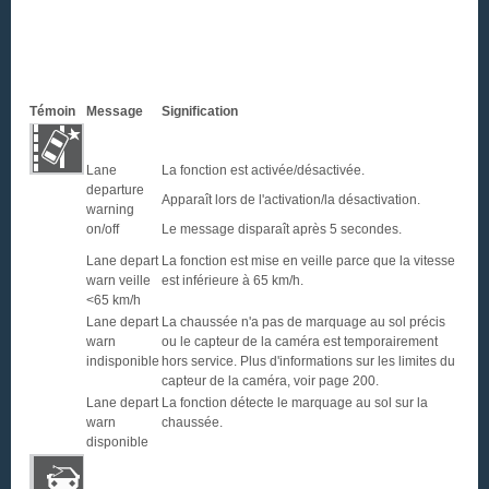
Témoin
Message
Signification
Lane
La fonction est activée/désactivée.
departure
Apparaît lors de l'activation/la désactivation.
warning
on/off
Le message disparaît après 5 secondes.
Lane depart
La fonction est mise en veille parce que la vitesse
warn veille
est inférieure à 65 km/h.
<65 km/h
Lane depart
La chaussée n'a pas de marquage au sol précis
warn
ou le capteur de la caméra est temporairement
indisponible
hors service. Plus d'informations sur les limites du
capteur de la caméra, voir page 200.
Lane depart
La fonction détecte le marquage au sol sur la
warn
chaussée.
disponible