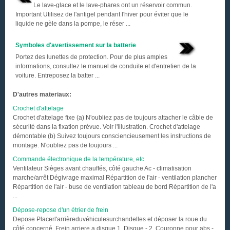
Le lave-glace et le lave-phares ont un réservoir commun.
Important Utilisez de l'antigel pendant l'hiver pour éviter que le
liquide ne gèle dans la pompe, le réser ...
Symboles d'avertissement sur la batterie
Portez des lunettes de protection. Pour de plus amples
informations, consultez le manuel de conduite et d'entretien de la
voiture. Entreposez la batter ...
D'autres materiaux:
Crochet d'attelage
Crochet d'attelage fixe (a) N'oubliez pas de toujours attacher le câble de
sécurité dans la fixation prévue. Voir l'illustration. Crochet d'attelage
démontable (b) Suivez toujours consciencieusement les instructions de
montage. N'oubliez pas de toujours ...
Commande électronique de la température, etc
Ventilateur Sièges avant chauffés, côté gauche Ac - climatisation
marche/arrêt Dégivrage maximal Répartition de l'air - ventilation plancher
Répartition de l'air - buse de ventilation tableau de bord Répartition de l'a
...
Dépose-repose d'un étrier de frein
Depose Placerl'arrièreduvéhiculesurchandelles et déposer la roue du
côté concerné. Frein arriere a disque 1. Disque - 2. Couronne pour abs -