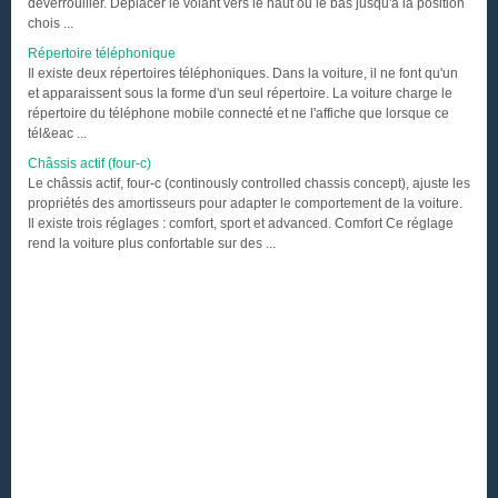
déverrouiller. Déplacer le volant vers le haut ou le bas jusqu'à la position
chois ...
Répertoire téléphonique
Il existe deux répertoires téléphoniques. Dans la voiture, il ne font qu'un
et apparaissent sous la forme d'un seul répertoire. La voiture charge le
répertoire du téléphone mobile connecté et ne l'affiche que lorsque ce
tél&eac ...
Châssis actif (four-c)
Le châssis actif, four-c (continously controlled chassis concept), ajuste les
propriétés des amortisseurs pour adapter le comportement de la voiture.
Il existe trois réglages : comfort, sport et advanced. Comfort Ce réglage
rend la voiture plus confortable sur des ...