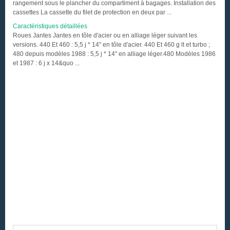
rangement sous le plancher du compartiment à bagages. Installation des
cassettes La cassette du filet de protection en deux par ...
Caractéristiques détaillées
Roues Jantes Jantes en tôle d'acier ou en alliage léger suivant les
versions. 440 Et 460 : 5,5 j * 14" en tôle d'acier. 440 Et 460 g lt et turbo ;
480 depuis modèles 1988 : 5,5 j * 14" en alliage léger.480 Modèles 1986
et 1987 : 6 j x 14&quo ...