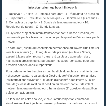
Injection - allumage bosch lh-jetronlc
1. Réservoir - 2 ; filtre - 3. Pompe à carburant - 4. Régulateur de pression
- 5. Injecteurs - 6. Calculateur électronique - 7. Débitmètre à (ils chauds -
8. Contacteur de papillon - 9. Sonde de température moteur - 10.
Régulateur de ralenti - 11. Sonde lambda.
Ce système d'injection intermittant fonctionnant à basse pression, est
commandé par la vitesse de rotation et par la quantité d'air aspirée par le
moteur.
Le carburant, aspiré du réservoir en permanence au travers d'un filtre (2)
vers les injecteurs (5). Un régulateur de pression (4), taré à 3 bars,
asservi à la pression régnant dans le répartiteur d'admission d'air,
maintient la pression du carburant aux injecteurs, constante pour une
pression donnée dans le répartiteur.
Pour déterminer les besoins en combustible du moteur et maintenir une
richesseconstante, le calculateur électroniqueV d'injection (6), analyse
les informations suivantes : - quantité d'air aspiré : débitmètre (7) à fils
chauds ; vitesse de rotation et position du moteur : capteur de volant
moteur ; température du moteur : thermistance (9) ; position du papillon :
boîtier contacteurs (8).
En fonction de cette analyse, le calculateur d'injection commande
simultanément les injecteurs, ceux-ci pulvérisant le carburant en amont