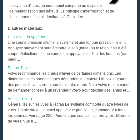
Le sytème d'injection monopoint comporte un dispositif
de mémorisation des défauts. Le principe d'interrogation et de
fonctionnement sont identiques à Ceux déc ...
D'autres materiaux:
Utilisation du système
Une courte pression allume le système et une longue pression l'èteint.
Appuyez brièvement pour èteindre le son (mute) ou le rètablir s'il a ètè
coupè. Sèlectionnez une source en appuyant sur l'un des boutons (radio,
medi ...
Pneus d'hiver
Volvo recommande les pneus d'hiver de certaines dimensions. Les
dimensions des pneumatiques dépendent du moteur. Utilisez toujours
des pneus d'hiver corrects sur les quatre roues. Note Volvo recommande
de demander conseil à un revendeur Volvo pour décider des jantes et ...
Vues à l'ècran
Gènèralitès sur les vues à l'ècran Le système comporte quatre types de
vues. Un niveau au sommet appelè vue principale, communeV à toutes
les sources, voir page 230. Pour chaque source, il a trois types diffèrents
de vues: Vue n ...