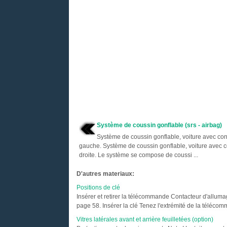
Système de coussin gonflable (srs - airbag)
Système de coussin gonflable, voiture avec con
gauche. Système de coussin gonflable, voiture avec c
droite. Le système se compose de coussi ...
D'autres materiaux:
Positions de clé
Insérer et retirer la télécommande Contacteur d'alluma
page 58. Insérer la clé Tenez l'extrémité de la télécom
Vitres latérales avant et arrière feuilletées (option)