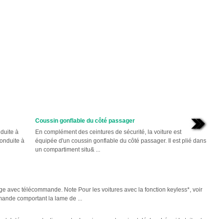
Coussin gonflable du côté passager
duite à
En complément des ceintures de sécurité, la voiture est
onduite à
équipée d'un coussin gonflable du côté passager. Il est plié dans
un compartiment situ& ...
ge avec télécommande. Note Pour les voitures avec la fonction keyless*, voir
mande comportant la lame de ...