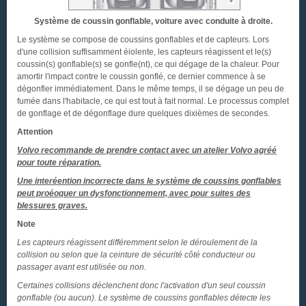
Système de coussin gonflable, voiture avec conduite à droite.
Le système se compose de coussins gonflables et de capteurs. Lors
d'une collision suffisamment éiolente, les capteurs réagissent et le(s)
coussin(s) gonflable(s) se gonfle(nt), ce qui dégage de la chaleur. Pour
amortir l'impact contre le coussin gonflé, ce dernier commence à se
dégonfler immédiatement. Dans le même temps, il se dégage un peu de
fumée dans l'habitacle, ce qui est tout à fait normal. Le processus complet
de gonflage et de dégonflage dure quelques dixièmes de secondes.
Attention
Volvo recommande de prendre contact avec un atelier Volvo agréé
pour toute réparation.
Une interéention incorrecte dans le système de coussins gonflables
peut proéoquer un dysfonctionnement, avec pour suites des
blessures graves.
Note
Les capteurs réagissent différemment selon le déroulement de la
collision ou selon que la ceinture de sécurité côté conducteur ou
passager avant est utilisée ou non.
Certaines collisions déclenchent donc l'activation d'un seul coussin
gonflable (ou aucun). Le système de coussins gonflables détecte les