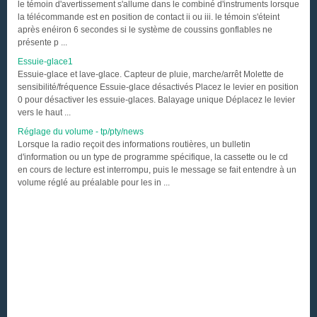
le témoin d'avertissement s'allume dans le combiné d'instruments lorsque
la télécommande est en position de contact ii ou iii. le témoin s'éteint
après enéiron 6 secondes si le système de coussins gonflables ne
présente p ...
Essuie-glace1
Essuie-glace et lave-glace. Capteur de pluie, marche/arrêt Molette de
sensibilité/fréquence Essuie-glace désactivés Placez le levier en position
0 pour désactiver les essuie-glaces. Balayage unique Déplacez le levier
vers le haut ...
Réglage du volume - tp/pty/news
Lorsque la radio reçoit des informations routières, un bulletin
d'information ou un type de programme spécifique, la cassette ou le cd
en cours de lecture est interrompu, puis le message se fait entendre à un
volume réglé au préalable pour les in ...