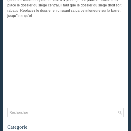
(Modéles avec banquette arriére à 3 places) Pour pouvoir remettre en
place le dossier du siége central, il faut que le dossier du siége droit soit
rabattu. Replacez le dossier en glissant sa partie inférieure sur la barre,
jusqu'à ce qu'el ...
Categorie