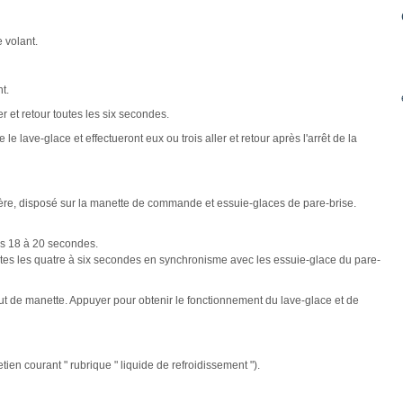
 volant.
t.
er et retour toutes les six secondes.
 le lave-glace et effectueront eux ou trois aller et retour après l'arrêt de la
ière, disposé sur la manette de commande et essuie-glaces de pare-brise.
les 18 à 20 secondes.
utes les quatre à six secondes en synchronisme avec les essuie-glace du pare-
t de manette. Appuyer pour obtenir le fonctionnement du lave-glace et de
tien courant " rubrique " liquide de refroidissement ").