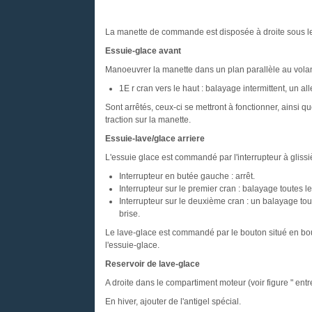
La manette de commande est disposée à droite sous le
Essuie-glace avant
Manoeuvrer la manette dans un plan parallèle au volan
1E r cran vers le haut : balayage intermittent, un all
Sont arrêtés, ceux-ci se mettront à fonctionner, ainsi que
traction sur la manette.
Essuie-lave/glace arriere
L'essuie glace est commandé par l'interrupteur à gliss
Interrupteur en butée gauche : arrêt.
Interrupteur sur le premier cran : balayage toutes 
Interrupteur sur le deuxième cran : un balayage to
brise.
Le lave-glace est commandé par le bouton situé en bou
l'essuie-glace.
Reservoir de lave-glace
A droite dans le compartiment moteur (voir figure " entre
En hiver, ajouter de l'antigel spécial.