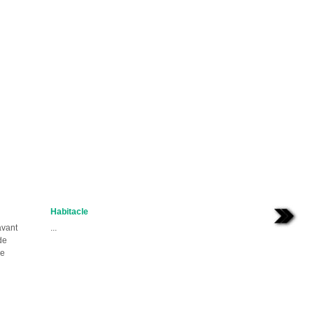
Habitacle
avant
...
de
le