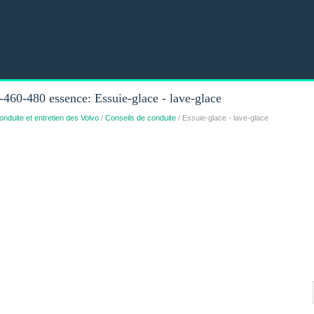
60-480 essence: Essuie-glace - lave-glace
onduite et entretien des Volvo
/
Conseils de conduite
/ Essuie-glace - lave-glace