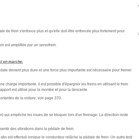
le de frein s'enfonce plus et qu'elle doit être enfoncée plus fortement pour
in est amplifiée par un servofrein.
st en marche.
a pédale devient plus dure et une force plus importante est nécessaire pour freiner
 charge importante, il est possible d'épargner les freins en utilisant le frein
rapport est utilisé pour la montée et pour la descente.
rtantes de la voiture, voir page 370.
em) qui empêche les roues de se bloquer lors d'un freinage. La direction reste
 sentir des vibrations dans la pédale de frein.
bs est effectué lorsque le conducteur relâche la pédale de frein. Un autre test