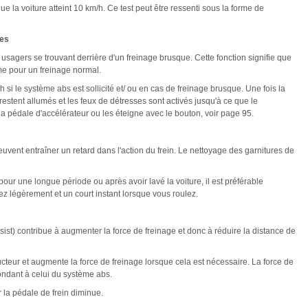
e la voiture atteint 10 km/h. Ce test peut être ressenti sous la forme de
ues
usagers se trouvant derrière d'un freinage brusque. Cette fonction signifie que
mme pour un freinage normal.
 si le système abs est sollicité et/ ou en cas de freinage brusque. Une fois la
 restent allumés et les feux de détresses sont activés jusqu'à ce que le
a pédale d'accélérateur ou les éteigne avec le bouton, voir page 95.
euvent entraîner un retard dans l'action du frein. Le nettoyage des garnitures de
ur une longue période ou après avoir lavé la voiture, il est préférable
ez légèrement et un court instant lorsque vous roulez.
st) contribue à augmenter la force de freinage et donc à réduire la distance de
teur et augmente la force de freinage lorsque cela est nécessaire. La force de
ondant à celui du système abs.
 la pédale de frein diminue.