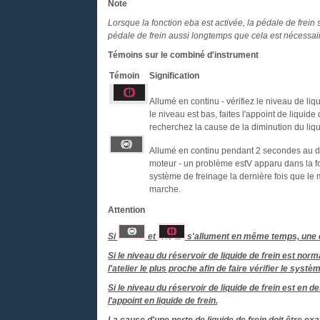
Note
Lorsque la fonction eba est activée, la pédale de frei
pédale de frein aussi longtemps que cela est nécessaire
Témoins sur le combiné d'instrument
Témoin
Signification
Allumé en continu - vérifiez le niveau de liqu
le niveau est bas, faites l'appoint de liquide 
recherchez la cause de la diminution du liqu
Allumé en continu pendant 2 secondes au 
moteur - un problème estV apparu dans la f
système de freinage la dernière fois que le 
marche.
Attention
Si
et
s'allument en même temps, une dé
Si le niveau du réservoir de liquide de frein est n
l'atelier le plus proche afin de faire vérifier le sy
Si le niveau du réservoir de liquide de frein est en d
l'appoint en liquide de frein.