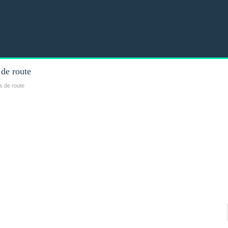
 de route
s de route