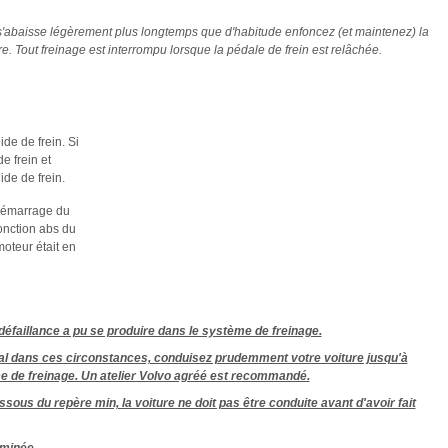
n s'abaisse légèrement plus longtemps que d'habitude enfoncez (et maintenez) la
. Tout freinage est interrompu lorsque la pédale de frein est relâchée.
ide de frein. Si
de frein et
ide de frein.
démarrage du
onction abs du
moteur était en
faillance a pu se produire dans le système de freinage.
ormal dans ces circonstances, conduisez prudemment votre voiture jusqu'à
stème de freinage. Un atelier Volvo agréé est recommandé.
essous du repère min, la voiture ne doit pas être conduite avant d'avoir fait