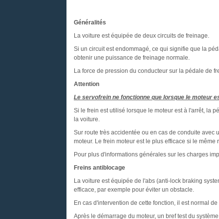
Généralités
La voiture est équipée de deux circuits de freinage.
Si un circuit est endommagé, ce qui signifie que la péda
obtenir une puissance de freinage normale.
La force de pression du conducteur sur la pédale de fre
Attention
Le servofrein ne fonctionne que lorsque le moteur e
Si le frein est utilisé lorsque le moteur est à l'arrêt, l
la voiture.
Sur route très accidentée ou en cas de conduite avec une
moteur. Le frein moteur est le plus efficace si le même 
Pour plus d'informations générales sur les charges impo
Freins antiblocage
La voiture est équipée de l'abs (anti-lock braking syst
efficace, par exemple pour éviter un obstacle.
En cas d'intervention de cette fonction, il est normal de
Après le démarrage du moteur, un bref test du système a