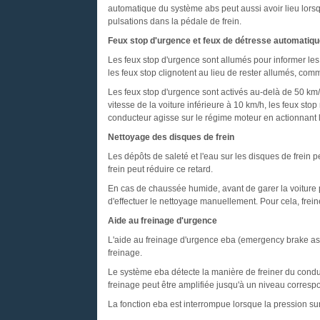
automatique du système abs peut aussi avoir lieu lorsqu
pulsations dans la pédale de frein.
Feux stop d'urgence et feux de détresse automatiq
Les feux stop d'urgence sont allumés pour informer les 
les feux stop clignotent au lieu de rester allumés, co
Les feux stop d'urgence sont activés au-delà de 50 km/h
vitesse de la voiture inférieure à 10 km/h, les feux stop
conducteur agisse sur le régime moteur en actionnant l
Nettoyage des disques de frein
Les dépôts de saleté et l'eau sur les disques de frein p
frein peut réduire ce retard.
En cas de chaussée humide, avant de garer la voiture po
d'effectuer le nettoyage manuellement. Pour cela, frein
Aide au freinage d'urgence
L'aide au freinage d'urgence eba (emergency brake assi
freinage.
Le système eba détecte la manière de freiner du conduc
freinage peut être amplifiée jusqu'à un niveau corresp
La fonction eba est interrompue lorsque la pression sur