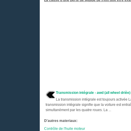
La cause d'une perte de liquide de frein doit être ex
Transmission intégrale - awd (all wheel drièe)
La transmission intégrale est toujours activée L
transmission intégrale signifie que la voiture est entra
simultanément par les quatre roues. La ...
D'autres materiaux:
Contrôle de l'huile moteur