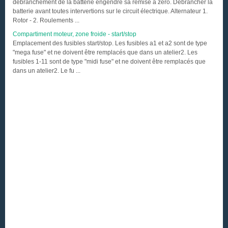
débranchement de la batterie engendre sa remise à zéro. Débrancher la
batterie avant toutes intervertions sur le circuit électrique. Alternateur 1.
Rotor - 2. Roulements ...
Compartiment moteur, zone froide - start/stop
Emplacement des fusibles start/stop. Les fusibles a1 et a2 sont de type
"mega fuse" et ne doivent être remplacés que dans un atelier2. Les
fusibles 1-11 sont de type "midi fuse" et ne doivent être remplacés que
dans un atelier2. Le fu ...