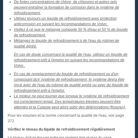
De fortes concentrations de chlore, de chlorures et autres sels
peuvent entraîner la formation de corrosion dans le système de
refroidissement.
Utilisez toujours un liquide de refroidissement avec protection
anticorrosion en suivant les recommandations de Volvo .
Veillez à ce que le mélange comporte 50 % d'eau et 50 % de liquide
de refroidissement.
Mélangez le liquide de refroidissement à de l'eau du robinet de
qualité agréé.
En cas de doute concernant la qualité de l'eau, utilisez un liquide de
refroidissement prêt à l'emploi en suivant les recommandations de
Volvo .
En cas de remplacement du liquide de refroidissement ou d'un
composant duV système de refroidissement, le système devra être
rincé avec de l'eau du robinet de qualité agréé ou avec du liquide de
refroidissement prêt à l'emploi.
Le moteur ne peut tourner que lorsque le système de refroidissement
est correctement rempli. Des températures élevées peuvent être
atteintes et la Culasse peut alors subir des détériorations (fissures).
Pour les volumes et la norme concernant la qualité de l'eau, voir page
372.
Vérifiez le niveau du liquide de refroidissement régulièrement
Le niveau doit se trouver entre les repères min et max du vase