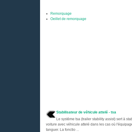
Remorquage
Oeillet de remorquage
Stabilisateur de véhicule attelé - tsa
Le système tsa (trailer stability assist) sert à sta
voiture avec véhicule attelé dans les cas où l'équipag
tanguer. La fonctio ...