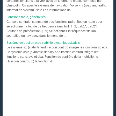
certaines fonctions à la voix avec un téléphone mobile connecté par
bluetooth.. Ou avec le système de navigation Volvo - rti (road and traffic
information system). Note Les informations da ...
Fonctions radio, généralités
Console centrale, commande des fonctions radio. Bouton radio pour
sélectionner la bande de fréquence (am, fm1, fm2, dab1*, dab2*).
Boutons de présélection (0-9) Sélectionnez la fréquence/station
souhaitée ou naviguez dans le menu de ...
Système de traction etde stabilité dynamiquestc/dstc
Le système stc (stability and traction control) intègre les fonctions sc et tc.
Le système dstc (dynamic stability and traction control) intègre les
fonctions sc, tc, ayc et eba. Fonction de contrôle de la motricité -tc
(Traction control, tc) la fonction d ...