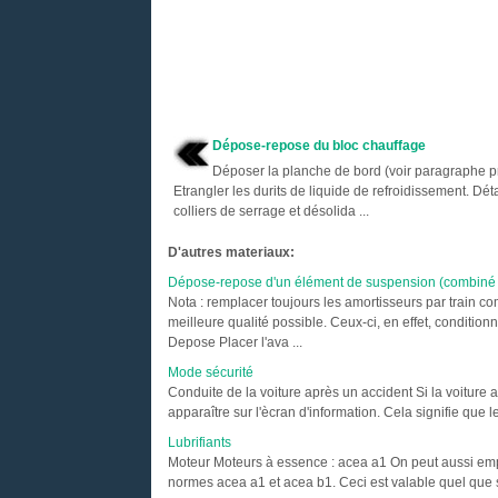
Dépose-repose du bloc chauffage
Déposer la planche de bord (voir paragraphe p
Etrangler les durits de liquide de refroidissement. Dét
colliers de serrage et désolida ...
D'autres materiaux:
Dépose-repose d'un élément de suspension (combiné 
Nota : remplacer toujours les amortisseurs par train c
meilleure qualité possible. Ceux-ci, en effet, conditi
Depose Placer l'ava ...
Mode sécurité
Conduite de la voiture après un accident Si la voiture 
apparaître sur l'ècran d'information. Cela signifie que les
Lubrifiants
Moteur Moteurs à essence : acea a1 On peut aussi empl
normes acea a1 et acea b1. Ceci est valable quel que soi