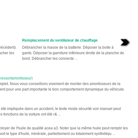
Remplacement du ventilateur de chauffage
récédent).
Débrancher la masse de la batterie. Déposer la boite à
acher les
gants. Déposer la garniture inférieure droite de la planche de
bord. Débrancher les connecte ...
ressortamortisseur)
omplet. Nous vous conseillons vivement de monter des amortisseurs de la
onnent pour une part importante le bon comportement dynamique du véhicule.
a ètè impliquèe dans un accident, le texte mode sècuritè voir manuel peut
 fonctions de la voiture ont ètè r& ...
oyer de l'huile de qualité acea a3. Noter que la même huile peut remplir les
t le type d'huile, minérale, partiellement ou totalement synthétiqu ...