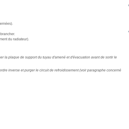
cernées).
ébrancher.
ent du radiateur).
ser la plaque de support du tuyau d'amené et d'évacuation avant de sortir le
rdre inverse et purger le circuit de refroidissement (voir paragraphe concerné