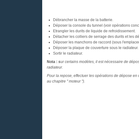
Débrancher la masse de la batterie.
Déposer la console du tunnel (voir opérations con
Etrangler les durits de liquide de refroidissement.
Détacher les colliers de serrage des durits et les d
Déposer les manchons de raccord (sous l'emplacem
Déposer la plaque de couverture sous le radiateur.
Sortir le radiateur.
Nota :
s
ur certains modèles, il est nécessaire de dépo
radiateur.
Pour la repose, effectuer les opérations de dépose en o
au chapitre " moteur ").