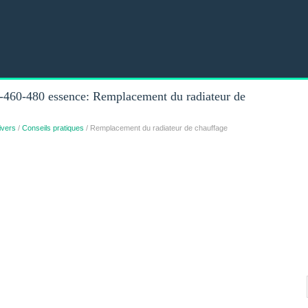
460-480 essence: Remplacement du radiateur de
ivers
/
Conseils pratiques
/ Remplacement du radiateur de chauffage