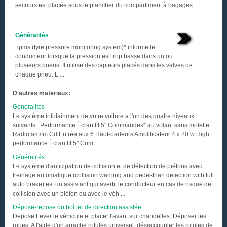
secours est placée sous le plancher du compartiment à bagages.
...
Généralités
Tpms (tyre pressure monitoring system)* informe le
conducteur lorsque la pression est trop basse dans un ou
plusieurs pneus. Il utilise des capteurs placés dans les valves de
chaque pneu. L ...
D'autres materiaux:
Gènèralitès
Le système infotainment de votre voiture a l'un des quatre niveaux
suivants : Performance Ècran tft 5" Commandes* au volant sans molette
Radio am/fm Cd Entrèe aux 6 Haut-parleurs Amplificateur 4 x 20 w High
performance Ècran tft 5" Com ...
Généralités
Le système d'anticipation de collision et de détection de piétons avec
freinage automatique (collision warning and pedestrian detection with full
auto brake) est un assistant qui avertit le conducteur en cas de risque de
collision avec un piéton ou avec le véh ...
Dépose-repose du boîtier de direction assistée
Depose Lever le véhicule et placer l'avant sur chandelles. Déposer les
roues. A l'aide d'un arrache rotules universel, désaccoupler les rotules de