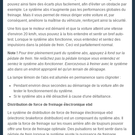
pouvez ainsi faire des écarts plus facilement, afin d'éviter un obstacle par
exemple. Le système abs n'augmente pas les performances globales du
freinage. Mais il vous permet de mieux diriger votre voiture et, par
conséquent, améliore la maîtrise du véhicule, renforçant ainsi la sécurité.
Une fois que le moteur est démarré et que la voiture atteint une vitesse
d'environ 20 km/h, vous pouvez à la fois entendre et sentir un bref auto-
test. Lorsque le système abs fonctionne, vous entendez et sentez des
impulsions dans la pédale de frein. Ceci est parfaitement normal.
Note !
Pour tirer pleinement parti du système abs, appuyez à fond sur la
pédale de frein. Ne relâchez pas la pédale lorsque vous entendez et
sentez le système abs fonctionner. Exercezvous à freiner avec le système
abs dans un endroit approprié tel qu'un terrain de dérapage.
La lampe témoin de l'abs est allumée en permanence sans clignoter :
Pendant environ deux secondes au démarrage de la voiture afin de
tester le fonctionnement du système.
Si le système abs a été désactivé à cause d'une défaillance.
Distribution de force de freinage électronique ebd
Le système de distribution de force de freinage électronique ebd
(electronic brakeforce distribution) est un composant du système abs. Il
ajuste la force de freinage sur les roues arrière afin de toujours pouvoir
offrir une force de freinage optimale. Des pulsations se font sentir dans la
pédale de frein lorsque le système ajuste la puissance de freinage.