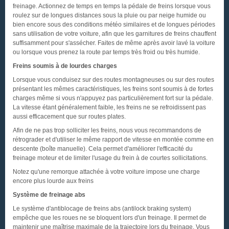
freinage. Actionnez de temps en temps la pédale de freins lorsque vous
roulez sur de longues distances sous la pluie ou par neige humide ou
bien encore sous des conditions météo similaires et de longues périodes
sans utilisation de votre voiture, afin que les garnitures de freins chauffent
suffisamment pour s'assécher. Faites de même après avoir lavé la voiture
ou lorsque vous prenez la route par temps très froid ou très humide.
Freins soumis à de lourdes charges
Lorsque vous conduisez sur des routes montagneuses ou sur des routes
présentant les mêmes caractéristiques, les freins sont soumis à de fortes
charges même si vous n'appuyez pas particulièrement fort sur la pédale.
La vitesse étant généralement faible, les freins ne se refroidissent pas
aussi efficacement que sur routes plates.
Afin de ne pas trop solliciter les freins, nous vous recommandons de
rétrograder et d'utiliser le même rapport de vitesse en montée comme en
descente (boîte manuelle). Cela permet d'améliorer l'efficacité du
freinage moteur et de limiter l'usage du frein à de courtes sollicitations.
Notez qu'une remorque attachée à votre voiture impose une charge
encore plus lourde aux freins
Système de freinage abs
Le système d'antiblocage de freins abs (antilock braking system)
empêche que les roues ne se bloquent lors d'un freinage. Il permet de
maintenir une maîtrise maximale de la trajectoire lors du freinage. Vous