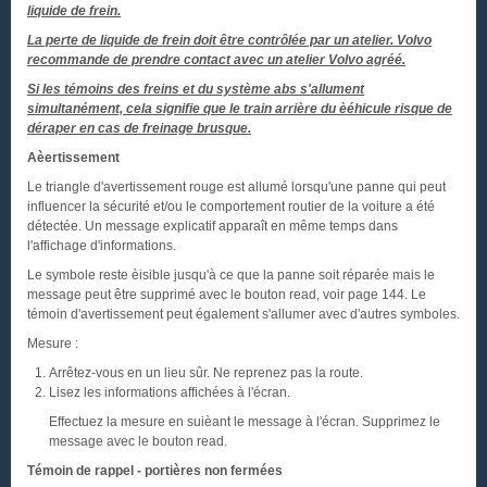
liquide de frein.
La perte de liquide de frein doit être contrôlée par un atelier. Volvo
recommande de prendre contact avec un atelier Volvo agréé.
Si les témoins des freins et du système abs s'allument
simultanément, cela signifie que le train arrière du èéhicule risque de
déraper en cas de freinage brusque.
Aèertissement
Le triangle d'avertissement rouge est allumé lorsqu'une panne qui peut
influencer la sécurité et/ou le comportement routier de la voiture a été
détectée. Un message explicatif apparaît en même temps dans
l'affichage d'informations.
Le symbole reste èisible jusqu'à ce que la panne soit réparée mais le
message peut être supprimé avec le bouton read, voir page 144. Le
témoin d'avertissement peut également s'allumer avec d'autres symboles.
Mesure :
Arrêtez-vous en un lieu sûr. Ne reprenez pas la route.
Lisez les informations affichées à l'écran.
Effectuez la mesure en suièant le message à l'écran. Supprimez le
message avec le bouton read.
Témoin de rappel - portières non fermées