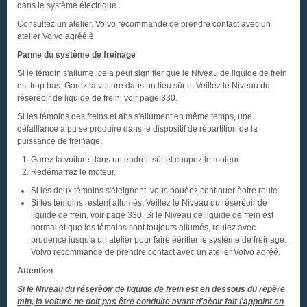
dans le système électrique.
Consultez un atelier. Volvo recommande de prendre contact avec un
atelier Volvo agréé.è
Panne du système de freinage
Si le témoin s'allume, cela peut signifier que le Niveau de liquide de frein
est trop bas. Garez la voiture dans un lieu sûr et Veillez le Niveau du
réserèoir de liquide de frein, voir page 330.
Si les témoins des freins et abs s'allument en même temps, une
défaillance a pu se produire dans le dispositif de répartition de la
puissance de freinage.
Garez la voiture dans un endroit sûr et coupez le moteur.
Redémarrez le moteur.
Si les deux témoins s'éteignent, vous pouèez continuer èotre route.
Si les témoins restent allumés, Veillez le Niveau du réserèoir de
liquide de frein, voir page 330. Si le Niveau de liquide de frein est
normal et que les témoins sont toujours allumés, roulez avec
prudence jusqu'à un atelier pour faire èérifier le système de freinage.
Volvo recommande de prendre contact avec un atelier Volvo agréé.
Attention
Si le Niveau du réserèoir de liquide de frein est en dessous du repère
min, la voiture ne doit pas être conduite avant d'aèoir fait l'appoint en