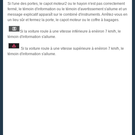
Si l'une des portes, le capot moteur2 ou le hayon n'est pas correctement
fermé, le témoin d'information ou le témoin d'avertissement s'allume et un
message explicatif apparaît sur le combiné d'instruments. Arrêtez-vous en
un lieu sûr et fermez la porte, le capot moteur ou le coffre à bagages.
Si la voiture roule à une vitesse inférieure à enèiron 7 km/h, le
témoin d'information s'allume.
Si la voiture roule à une vitesse supérieure à enèiron 7 km/h, le
témoin d'information s'allume.