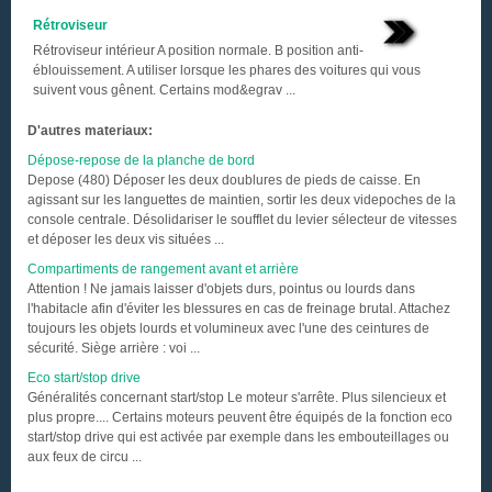
Rétroviseur
Rétroviseur intérieur A position normale. B position anti-
éblouissement. A utiliser lorsque les phares des voitures qui vous
suivent vous gênent. Certains mod&egrav ...
D'autres materiaux:
Dépose-repose de la planche de bord
Depose (480) Déposer les deux doublures de pieds de caisse. En
agissant sur les languettes de maintien, sortir les deux videpoches de la
console centrale. Désolidariser le soufflet du levier sélecteur de vitesses
et déposer les deux vis situées ...
Compartiments de rangement avant et arrière
Attention ! Ne jamais laisser d'objets durs, pointus ou lourds dans
l'habitacle afin d'éviter les blessures en cas de freinage brutal. Attachez
toujours les objets lourds et volumineux avec l'une des ceintures de
sécurité. Siège arrière : voi ...
Eco start/stop drive
Généralités concernant start/stop Le moteur s'arrête. Plus silencieux et
plus propre.... Certains moteurs peuvent être équipés de la fonction eco
start/stop drive qui est activée par exemple dans les embouteillages ou
aux feux de circu ...