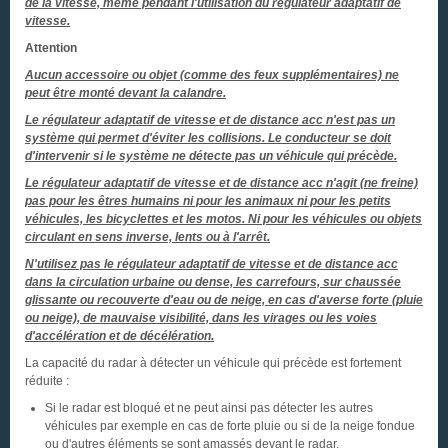
de la vitesse, même pendant l'utilisation du régulateur adaptatif de
vitesse.
Attention
Aucun accessoire ou objet (comme des feux supplémentaires) ne
peut être monté devant la calandre.
Le régulateur adaptatif de vitesse et de distance acc n'est pas un
système qui permet d'éviter les collisions. Le conducteur se doit
d'intervenir si le système ne détecte pas un véhicule qui précède.
Le régulateur adaptatif de vitesse et de distance acc n'agit (ne freine)
pas pour les êtres humains ni pour les animaux ni pour les petits
véhicules, les bicyclettes et les motos. Ni pour les véhicules ou objets
circulant en sens inverse, lents ou à l'arrêt.
N'utilisez pas le régulateur adaptatif de vitesse et de distance acc
dans la circulation urbaine ou dense, les carrefours, sur chaussée
glissante ou recouverte d'eau ou de neige, en cas d'averse forte (pluie
ou neige), de mauvaise visibilité, dans les virages ou les voies
d'accélération et de décélération.
La capacité du radar à détecter un véhicule qui précède est fortement
réduite :
Si le radar est bloqué et ne peut ainsi pas détecter les autres
véhicules par exemple en cas de forte pluie ou si de la neige fondue
ou d'autres éléments se sont amassés devant le radar.