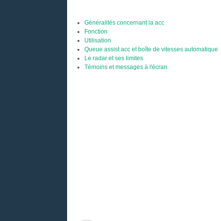
Généralités concernant la acc
Fonction
Utilisation
Queue assist acc et boîte de vitesses automatique
Le radar et ses limites
Témoins et messages à l'écran