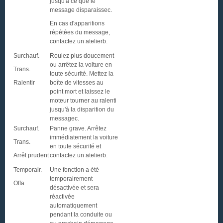
jusqu'à ce que le
message disparaissec.
En cas d'apparitions
répétées du message,
contactez un atelierb.
Surchauf.
Roulez plus doucement
ou arrêtez la voiture en
Trans.
toute sécurité. Mettez la
Ralentir
boîte de vitesses au
point mort et laissez le
moteur tourner au ralenti
jusqu'à la disparition du
messagec.
Surchauf.
Panne grave. Arrêtez
immédiatement la voiture
Trans.
en toute sécurité et
Arrêt prudent
contactez un atelierb.
Temporair.
Une fonction a été
temporairement
Offa
désactivée et sera
réactivée
automatiquement
pendant la conduite ou