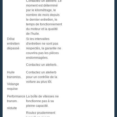
Contactez un atelierb. Le
moment est déterminé
par le kilométrage, le
nombre de mois depuis
le dernier entretien, le
temps de fonctionnement
du moteur et la qualité
de l'huile.
Délai
Si les intervalles
entretien
d'entretien ne sont pas
dépassé
respectés, la garantie ne
couvrira pas les pièces
endommagées.
Contactez un atelierb.
Huile
Contactez un atelierb
transmiss.
pour un contrôle de la
voiture au plus tôt.
Vidange
requise
Performance
La boîte de vitesses ne
transm.
fonctionne pas à sa
pleine capacité.
réduite
Roulez prudemment