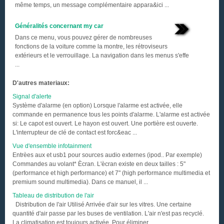
même temps, un message complémentaire appara&ici ...
Généralités concernant my car
Dans ce menu, vous pouvez gérer de nombreuses
fonctions de la voiture comme la montre, les rétroviseurs
extérieurs et le verrouillage. La navigation dans les menus s'effe
...
D'autres materiaux:
Signal d'alerte
Système d'alarme (en option) Lorsque l'alarme est activée, elle
commande en permanence tous les points d'alarme. L'alarme est activée
si: Le capot est ouvert. Le hayon est ouvert. Une portière est ouverte.
L'interrupteur de clé de contact est forc&eac ...
Vue d'ensemble infotainment
Entrèes aux et usb1 pour sources audio externes (ipod.. Par exemple)
Commandes au volant* Ècran. L'ècran existe en deux tailles : 5"
(performance et high performance) et 7" (high performance multimedia et
premium sound multimedia). Dans ce manuel, il ...
Tableau de distribution de l'air
Distribution de l'air Utilisé Arrivée d'air sur les vitres. Une certaine
quantité d'air passe par les buses de ventilation. L'air n'est pas recyclé.
La climatisation est toujours activée. Pour éliminer ...