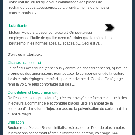
votre voiture, ou lorsque vous commandez des pièces de
rechange et des accessoires, cela prendra moins de temps si
vous connaissez ...
Lubrifiants
Moteur Moteurs à essence : acea a1 On peut aussi
employer de l'huile de qualité acea a3. Noter que la même huile
peut remplir les normes acea a1 et acea b1. Ceci est va ...
D'autres materiaux:
Châssis actif (four-c)
Le châssis actif, four-c (continously controlled chassis concept), ajuste les
propriétés des amortisseurs pour adapter le comportement de la voiture.
Il existe trois réglages : comfort, sport et advanced. Comfort Ce réglage
rend la voiture plus confortable sur des ...
Constitution et fonctionnement
De l'essence sous pression régulée est envoyée de façon continue à des
injecteurs à commande électronique placés juste en amont de la
soupape d'admission. L'injecteur assure la pulvérisation du carburant. La
quantité &agra ...
Utilisation
Bouton read Molette Reset - initialiser/sélectionner Pour de plus amples
informations concernant l'écran d'information et read, voir page 144.