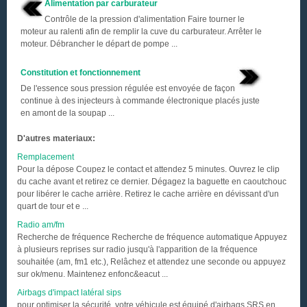
Alimentation par carburateur
Contrôle de la pression d'alimentation Faire tourner le
moteur au ralenti afin de remplir la cuve du carburateur. Arrêter le
moteur. Débrancher le départ de pompe ...
Constitution et fonctionnement
De l'essence sous pression régulée est envoyée de façon
continue à des injecteurs à commande électronique placés juste
en amont de la soupap ...
D'autres materiaux:
Remplacement
Pour la dépose Coupez le contact et attendez 5 minutes. Ouvrez le clip
du cache avant et retirez ce dernier. Dégagez la baguette en caoutchouc
pour libérer le cache arrière. Retirez le cache arrière en dévissant d'un
quart de tour et e ...
Radio am/fm
Recherche de fréquence Recherche de fréquence automatique Appuyez
à plusieurs reprises sur radio jusqu'à l'apparition de la fréquence
souhaitée (am, fm1 etc.), Relâchez et attendez une seconde ou appuyez
sur ok/menu. Maintenez enfonc&eacut ...
Airbags d'impact latéral sips
pour optimiser la sécurité, votre véhicule est équipé d'airbags SRS en