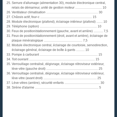
Serrure d'allumage (alimentation 30), module électronique central,
relais de démarreur, unité de gestion moteur .................................. 10
Ventilateur climatisation .................................................................. 30
Châssis actif, four-c .................................................................. 15
Module électronique (plafond), éclairage intérieur (plafond) ........ 10
Téléphone (option) ......................................................................... 10
Feux de position/stationnement (gauche, avant et arrière) ............ 7,5
Feux de position/stationnement (droit, avant et arrière), éclairage de
plaque minéralogique ................................................. 7,5
Module électronique central, éclairage de courtoisie, servodirection,
éclairage général, éclairage de boîte à gants ........... 10
Pompe à carburant .......................................................................... 15
Toit ouvrant .................................................................................... 15
Verrouillage centralisé, dégivrage, éclairage rétroviseur extérieur,
lève-vitre (gauche droit) .................................................................. 25
Verrouillage centralisé, dégivrage, éclairage rétroviseur extérieur,
lève-vitre (avant droit) .................................................................... 25
Lève-vitres (arrière), sécurité enfants ............................................. 30
Sirène d'alarme ................................................................................. 5