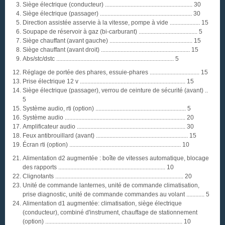
Siège électrique (conducteur) .......................................................... 30
Siège électrique (passager) ............................................................. 30
Direction assistée asservie à la vitesse, pompe à vide .................... 15
Soupape de réservoir à gaz (bi-carburant) ....................................... 5
Siège chauffant (avant gauche) ....................................................... 15
Siège chauffant (avant droit) ........................................................... 15
Abs/stc/dstc .............................................................................. 5
Réglage de portée des phares, essuie-phares ................................. 15
Prise électrique 12 v ...................................................................... 15
Siège électrique (passager), verrou de ceinture de sécurité (avant) ..
5
Système audio, rti (option) ............................................................ 5
Système audio ................................................................................ 20
Amplificateur audio ........................................................................ 30
Feux antibrouillard (avant) ............................................................. 15
Écran rti (option) .......................................................................... 10
Alimentation d2 augmentée : boîte de vitesses automatique, blocage
des rapports ....................................................................... 10
Clignotants ..................................................................................... 20
Unité de commande lanternes, unité de commande climatisation,
prise diagnostic, unité de commande commandes au volant ............ 5
Alimentation d1 augmentée: climatisation, siège électrique
(conducteur), combiné d'instrument, chauffage de stationnement
(option) ........................................................................................... 10