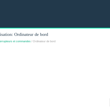
ation: Ordinateur de bord
nterrupteurs et commandes
/ Ordinateur de bord