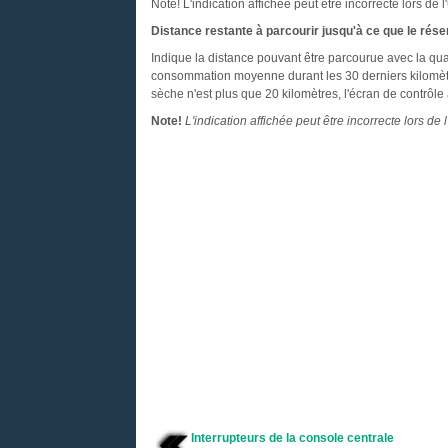
Note! L'indication affichée peut être incorrecte lors de l
Distance restante à parcourir jusqu'à ce que le réser
Indique la distance pouvant être parcourue avec la quant
consommation moyenne durant les 30 derniers kilomètre
sèche n'est plus que 20 kilomètres, l'écran de contrôle af
Note!
L'indication affichée peut être incorrecte lors de 
Interrupteurs de la console centrale