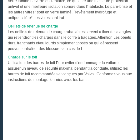
Verre laminé Le verre est renforcé, ce qui offre une meilleure protection
antivol et une meilleure isolation sonore dans l'habitacle. Le pare-brise et
les autres vitres* sont en verre laminé. Revêtement hydrofuge et
antipoussière* Les vitres sont trai ...
Oeillets de retenue de charge
Les oeillets de retenue de charge rabattables servent à fixer des sangles
qui retiendront les charges dans le coffre à bagages. Attention Les objets
durs, tranchants et/ou lourds simplement posés ou qui dépassent
peuvent entraîner des blessures en cas de f ...
Charge sur le toit
Utilisation des barres de toit Pour éviter d'endommager la voiture et
assurer un niveau de sécurité maximal pendant la conduite, utilisez les
barres de toit recommandées et conçues par Volvo . Conformez-vous aux
instructions de montage fournies avec les bar ...