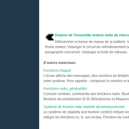
Depose de l'ensemble moteur-boite de vites
Débrancher la tresse de masse de la batterie. 
l'huile moteur. Vidanger le circuit de refroidissement (v
paragraphe concerné). Vidanger la boite de vitesses. P
D'autres materiaux:
Fonctions d'appel
L'écran affiche des messages, des numéros de télépho
votre système. Pour appeler : composez le numéro et 
Fonctions radio, généralités
Console centrale, commande des fonctions radio. Bouto
Boutons de présélection (0-9) Sélectionnez la fréquenc
Système de traction etde stabilité dynamiquestc/dstc
Le système stc (stability and traction control) intègre le
intègre les fonctions sc, tc, ayc et eba. Fonction de contrô