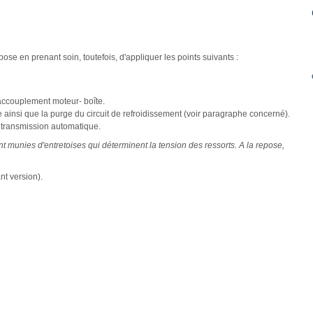
pose en prenant soin, toutefois, d'appliquer les points suivants :
'accouplement moteur- boîte.
e ainsi que la purge du circuit de refroidissement (voir paragraphe concerné).
e transmission automatique.
t munies d'entretoises qui déterminent la tension des ressorts. A la repose,
nt version).