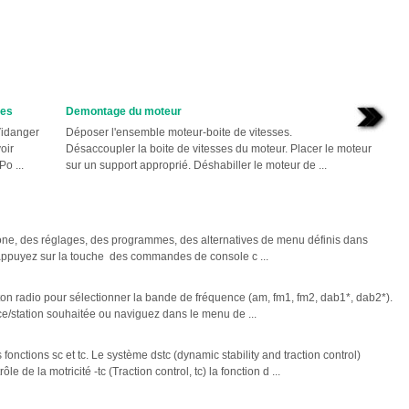
ses
Demontage du moteur
Vidanger
Déposer l'ensemble moteur-boite de vitesses.
oir
Désaccoupler la boite de vitesses du moteur. Placer le moteur
o ...
sur un support approprié. Déshabiller le moteur de ...
ne, des réglages, des programmes, des alternatives de menu définis dans
appuyez sur la touche des commandes de console c ...
n radio pour sélectionner la bande de fréquence (am, fm1, fm2, dab1*, dab2*).
e/station souhaitée ou naviguez dans le menu de ...
s fonctions sc et tc. Le système dstc (dynamic stability and traction control)
le de la motricité -tc (Traction control, tc) la fonction d ...