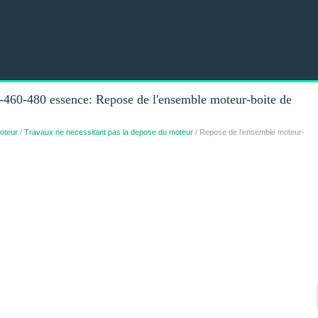
460-480 essence: Repose de l'ensemble moteur-boite de
oteur
/
Travaux ne necessitant pas la depose du moteur
/ Repose de l'ensemble moteur-