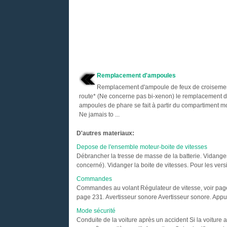
Remplacement d'ampoules
Remplacement d'ampoule de feux de croisemen
route* (Ne concerne pas bi-xenon) le remplacement 
ampoules de phare se fait à partir du compartiment mo
Ne jamais to ...
D'autres materiaux:
Depose de l'ensemble moteur-boite de vitesses
Débrancher la tresse de masse de la batterie. Vidanger 
concerné). Vidanger la boite de vitesses. Pour les versi
Commandes
Commandes au volant Régulateur de vitesse, voir pag
page 231. Avertisseur sonore Avertisseur sonore. Appuy
Mode sécurité
Conduite de la voiture après un accident Si la voiture 