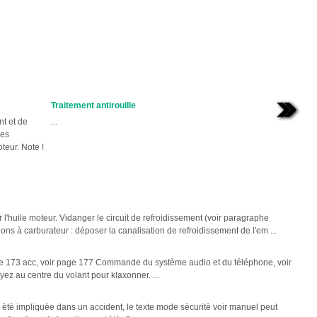
Traitement antirouille
t et de
...
des
teur. Note !
l'huile moteur. Vidanger le circuit de refroidissement (voir paragraphe
ons à carburateur : déposer la canalisation de refroidissement de l'em ...
e 173 acc, voir page 177 Commande du système audio et du téléphone, voir
ez au centre du volant pour klaxonner. ...
a ètè impliquèe dans un accident, le texte mode sècuritè voir manuel peut