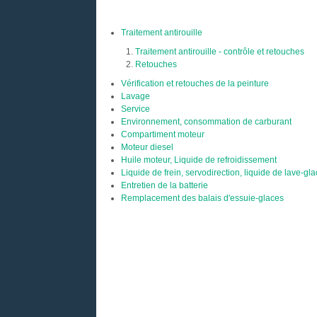
Traitement antirouille
Traitement antirouille - contrôle et retouches
Retouches
Vérification et retouches de la peinture
Lavage
Service
Environnement, consommation de carburant
Compartiment moteur
Moteur diesel
Huile moteur, Liquide de refroidissement
Liquide de frein, servodirection, liquide de lave-gl
Entretien de la batterie
Remplacement des balais d'essuie-glaces